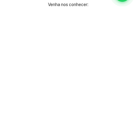
Venha nos conhecer:
Rua São José, 40
Centro - Rio de Janeiro
Andares 2º, 3º, 4º e 9º
(21) 3231-9000
Ladeira Alexandre Leonel, 115
São Mateus - Juiz de Fora
(32) 3512-6080
Institucional
Serviços
Institucional
Escritórios mobiliados
Orçamento
Escritórios virtuais
Contato
Eventos
Blog
Coworking