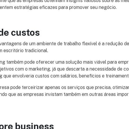
ite que as empresas obtenham insights valiosos sobre as mel
entem estratégias eficazes para promover seu negócio.
de custos
vantagens de um ambiente de trabalho flexível é a redução d
escritório tradicional.
ng também pode oferecer uma solução mais viável para emp
jetivos com o marketing, já que descarta a necessidade de c
g que envolveria custos com salários, benefícios e treinamen
esa pode terceirizar apenas os serviços que precisa, otimiz
indo que as empresas invistam também em outras áreas impor
ore business