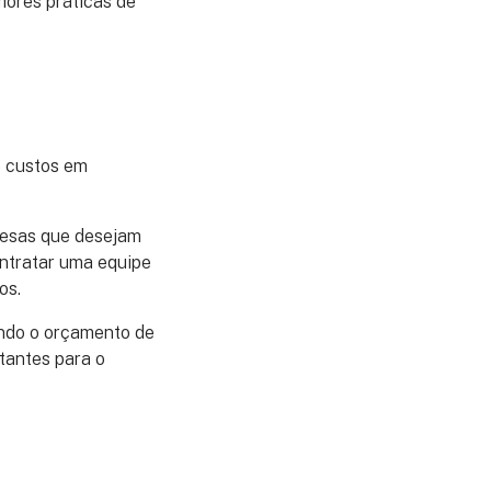
hores práticas de
e custos em
resas que desejam
ontratar uma equipe
tos.
ando o orçamento de
tantes para o