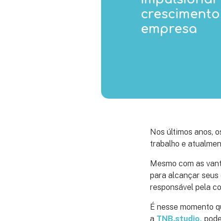
crescimento
empresa
Nos últimos anos, 
trabalho e atualme
Mesmo com as vanta
para alcançar seus 
responsável pela c
É nesse momento qu
a
TNB.studio,
pode 