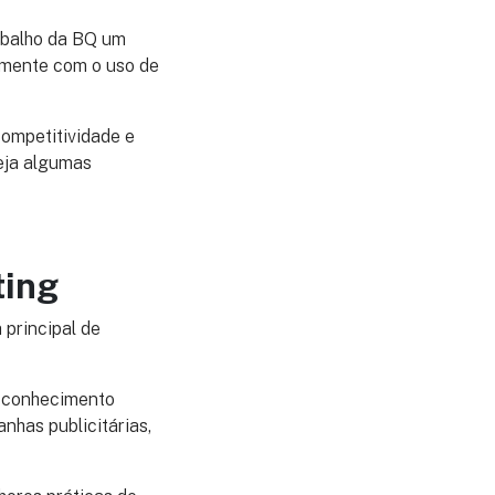
abalho da BQ um
almente com o uso de
ompetitividade e
eja algumas
ting
 principal de
m conhecimento
nhas publicitárias,