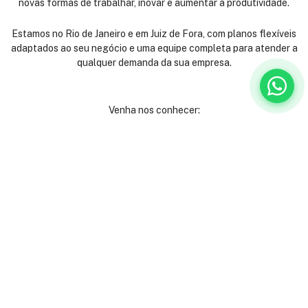
novas formas de trabalhar, inovar e aumentar a produtividade.
Estamos no Rio de Janeiro e em Juiz de Fora, com planos flexíveis
adaptados ao seu negócio e uma equipe completa para atender a
qualquer demanda da sua empresa.
Venha nos conhecer:
Rua São José, 40
Centro - Rio de Janeiro
Andares 2º, 3º, 4º e 9º
(21) 3231-9000
Ladeira Alexandre Leonel, 115
São Mateus - Juiz de Fora
(32) 3512-6080
Institucional
Serviços