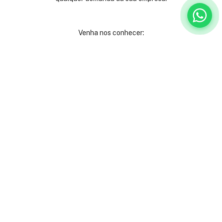
Venha nos conhecer:
Rua São José, 40
Centro - Rio de Janeiro
Andares 2º, 3º, 4º e 9º
(21) 3231-9000
Ladeira Alexandre Leonel, 115
São Mateus - Juiz de Fora
(32) 3512-6080
Institucional
Serviços
Institucional
Escritórios mobiliados
Orçamento
Escritórios virtuais