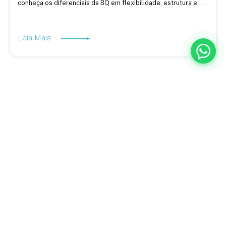
conheça os diferenciais da BQ em flexibilidade, estrutura e.....
Leia Mais
A BQ Escritórios é especialista em ajudar empresas a descobrir
novas formas de trabalhar, inovar e aumentar a produtividade.
Estamos no Rio de Janeiro e em Juiz de Fora, com planos flexíveis
adaptados ao seu negócio e uma equipe completa para atender a