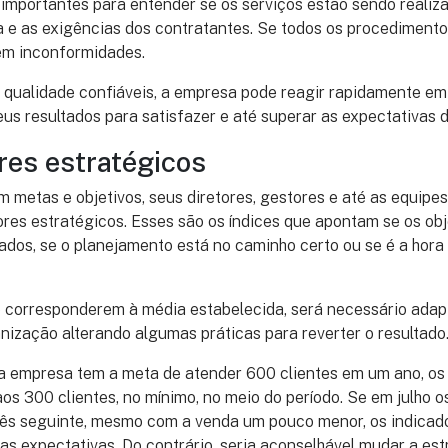
 importantes para entender se os serviços estão sendo reali
 e as exigências dos contratantes. Se todos os procediment
em inconformidades.
qualidade confiáveis, a empresa pode reagir rapidamente em 
eus resultados para satisfazer e até superar as expectativas d
res estratégicos
metas e objetivos, seus diretores, gestores e até as equipes
res estratégicos. Esses são os índices que apontam se os obj
ados, se o planejamento está no caminho certo ou se é a hora
 corresponderem à média estabelecida, será necessário adap
nização alterando algumas práticas para reverter o resultado
a empresa tem a meta de atender 600 clientes em um ano, os 
s 300 clientes, no mínimo, no meio do período. Se em julho 
ês seguinte, mesmo com a venda um pouco menor, os indicad
 expectativas. Do contrário, seria aconselhável mudar a est