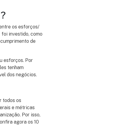
e?
entre os esforços/
 foi investido, como
 o cumprimento de
u esforços. Por
eles tenham
el dos negócios.
r todos os
erais e métricas
nização. Por isso,
onfira agora os 10