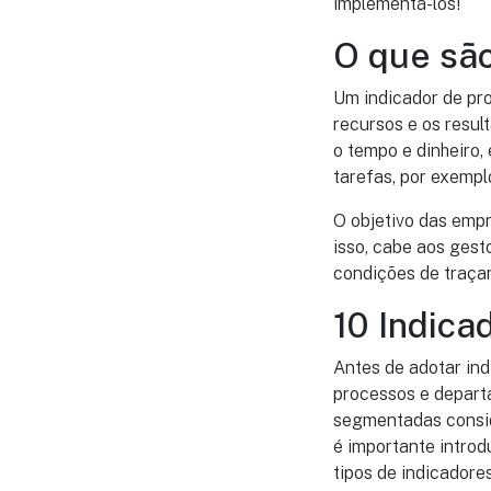
implementá-los!
O que são
Um indicador de pr
recursos e os resul
o tempo e dinheiro,
tarefas, por exempl
O objetivo das emp
isso, cabe aos gest
condições de traça
10 Indica
Antes de adotar ind
processos e departa
segmentadas conside
é importante introd
tipos de indicadore