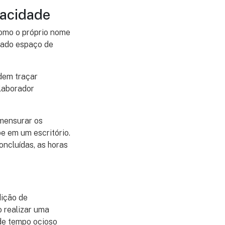
pacidade
como o próprio nome
nado espaço de
dem traçar
laborador
 mensurar os
e em um escritório.
oncluídas, as horas
dição de
 realizar uma
 de tempo ocioso