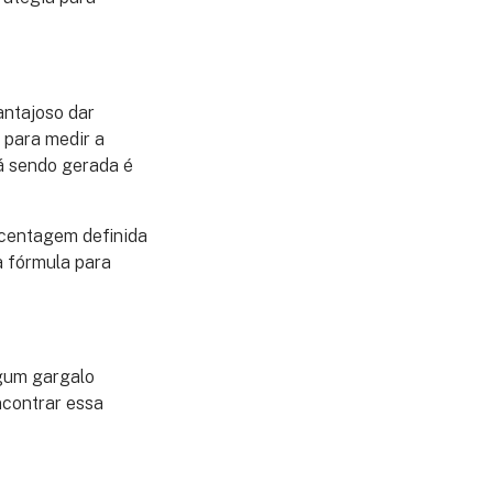
antajoso dar
 para medir a
tá sendo gerada é
rcentagem definida
a fórmula para
lgum gargalo
ncontrar essa