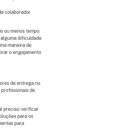
da colaborador
ais ou menos tempo
 alguma dificuldade
 uma maneira de
horar o engajamento
dores de entrega no
profissionais de
 preciso verificar
soluções para os
mentas para