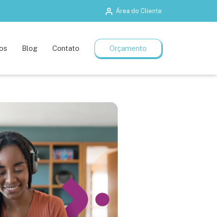
Área do Cliente
Salas de treinamento
Planos flexíveis
os
Blog
Contato
Orçamento