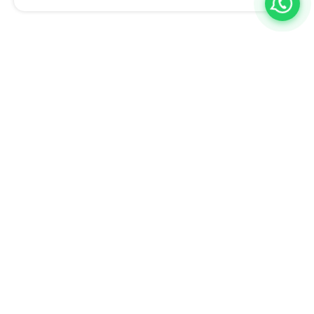
A BQ Escritórios é especialista em ajudar empresas a descobrir
novas formas de trabalhar, inovar e aumentar a produtividade.
Estamos no Rio de Janeiro e em Juiz de Fora, com planos flexíveis
adaptados ao seu negócio e uma equipe completa para atender a
qualquer demanda da sua empresa.
Venha nos conhecer: