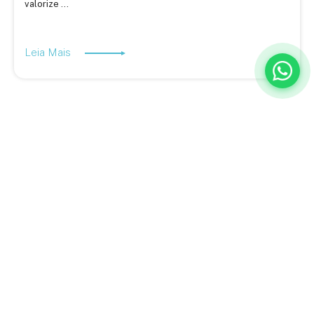
valorize ...
Leia Mais
A BQ Escritórios é especialista em ajudar empresas a descobrir
novas formas de trabalhar, inovar e aumentar a produtividade.
Estamos no Rio de Janeiro e em Juiz de Fora, com planos flexíveis
adaptados ao seu negócio e uma equipe completa para atender a