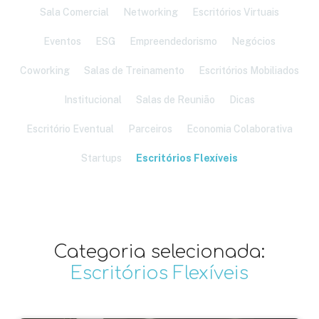
Sala Comercial
Networking
Escritórios Virtuais
Eventos
ESG
Empreendedorismo
Negócios
Coworking
Salas de Treinamento
Escritórios Mobiliados
Institucional
Salas de Reunião
Dicas
Escritório Eventual
Parceiros
Economia Colaborativa
Startups
Escritórios Flexíveis
Categoria selecionada:
Escritórios Flexíveis