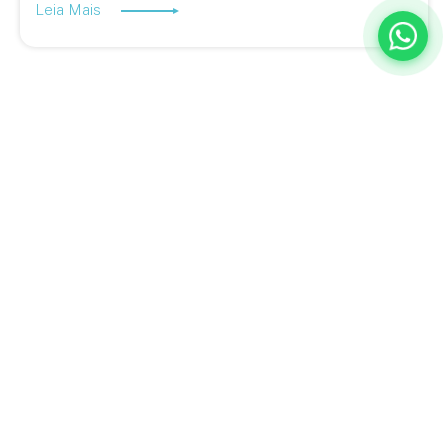
Leia Mais
A BQ Escritórios é especialista em ajudar empresas a descobrir
novas formas de trabalhar, inovar e aumentar a produtividade.
Estamos no Rio de Janeiro e em Juiz de Fora, com planos flexíveis
adaptados ao seu negócio e uma equipe completa para atender a
qualquer demanda da sua empresa.