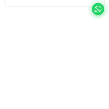
A BQ Escritórios é especialista em ajudar empresas a descobrir
novas formas de trabalhar, inovar e aumentar a produtividade.
Estamos no Rio de Janeiro e em Juiz de Fora, com planos flexíveis
adaptados ao seu negócio e uma equipe completa para atender a
qualquer demanda da sua empresa.