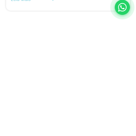
A BQ Escritórios é especialista em ajudar empresas a descobrir
novas formas de trabalhar, inovar e aumentar a produtividade.
Estamos no Rio de Janeiro e em Juiz de Fora, com planos flexíveis
adaptados ao seu negócio e uma equipe completa para atender a
qualquer demanda da sua empresa.