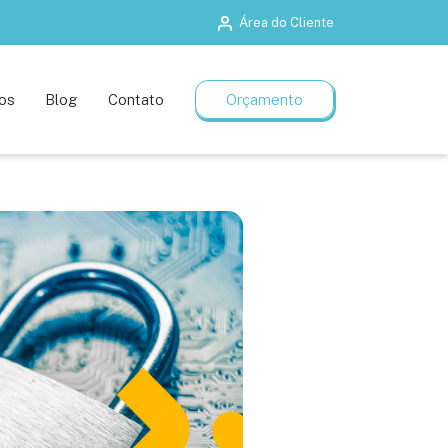
Área do Cliente
Salas de treinamento
Planos flexíveis
os
Blog
Contato
Orçamento