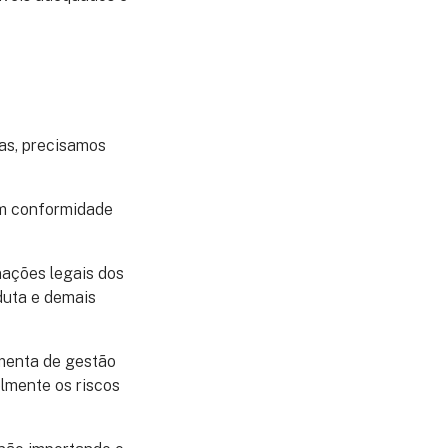
as, precisamos
em conformidade
nações legais dos
duta e demais
menta de gestão
elmente os riscos