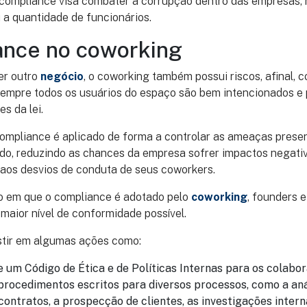
 compliance visa combater a corrupção dentro das empresas,
 a quantidade de funcionários.
ance no coworking
er outro
negócio
, o coworking também possui riscos, afinal, 
mpre todos os usuários do espaço são bem intencionados e 
s da lei.
ompliance é aplicado de forma a controlar as ameaças presen
do, reduzindo as chances da empresa sofrer impactos negati
o aos desvios de conduta de seus coworkers.
o em que o compliance é adotado pelo
coworking
, founders 
 maior nível de conformidade possível.
estir em algumas ações como:
 um Código de Ética e de Políticas Internas para os colabor
procedimentos escritos para diversos processos, como a aná
ontratos, a prospecção de clientes, as investigações intern