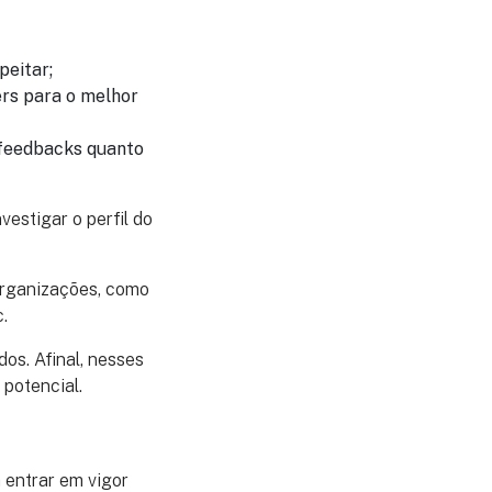
eitar;
ers para o melhor
e feedbacks quanto
estigar o perfil do
 organizações, como
c.
os. Afinal, nesses
 potencial.
a entrar em vigor