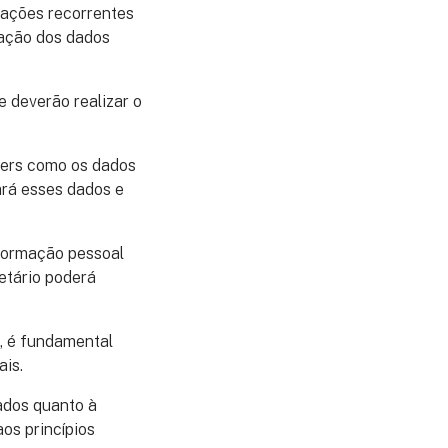
rações recorrentes
zação dos dados
 deverão realizar o
kers como os dados
ará esses dados e
nformação pessoal
etário poderá
, é fundamental
is.
ados quanto à
os princípios