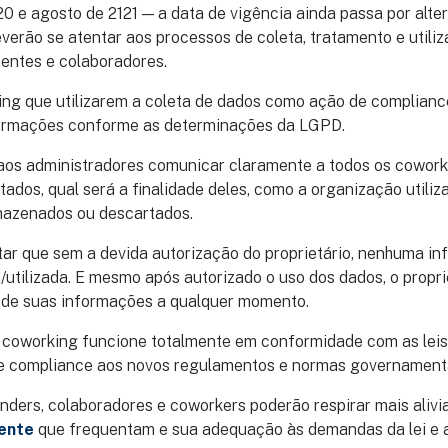
0 e agosto de 2121 — a data de vigência ainda passa por alte
verão se atentar aos processos de coleta, tratamento e utili
ientes e colaboradores.
ng que utilizarem a coleta de dados como ação de compliance
formações conforme as determinações da LGPD.
aos administradores comunicar claramente a todos os cowor
tados, qual será a finalidade deles, como a organização utiliz
mazenados ou descartados.
tar que sem a devida autorização do proprietário, nenhuma i
/utilizada. E mesmo após autorizado o uso dos dados, o propri
o de suas informações a qualquer momento.
o coworking funcione totalmente em conformidade com as leis
 de compliance aos novos regulamentos e normas governamenta
ders, colaboradores e coworkers poderão respirar mais alivi
ente
que frequentam e sua adequação às demandas da lei e a