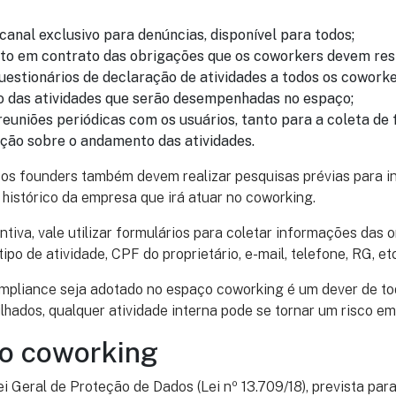
canal exclusivo para denúncias, disponível para todos;
o em contrato das obrigações que os coworkers devem resp
uestionários de declaração de atividades a todos os cowork
 das atividades que serão desempenhadas no espaço;
reuniões periódicas com os usuários, tanto para a coleta d
ação sobre o andamento das atividades.
os founders também devem realizar pesquisas prévias para inv
 histórico da empresa que irá atuar no coworking.
iva, vale utilizar formulários para coletar informações das
tipo de atividade, CPF do proprietário, e-mail, telefone, RG, et
mpliance seja adotado no espaço coworking é um dever de tod
hados, qualquer atividade interna pode se tornar um risco em
o coworking
i Geral de Proteção de Dados (Lei nº 13.709/18), prevista par