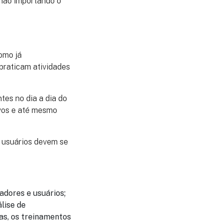
 não importando o
como já
praticam atividades
tes no dia a dia do
vos e até mesmo
e usuários devem se
adores e usuários;
lise de
as, os treinamentos