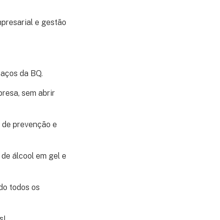
presarial e gestão
paços da BQ.
resa, sem abrir
 de prevenção e
de álcool em gel e
do todos os
s!