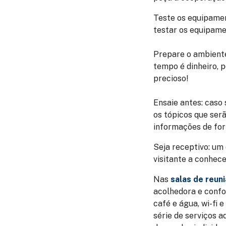
Teste os equipame
testar os equipame
Prepare o ambient
tempo é dinheiro, p
precioso!
Ensaie antes:
caso 
os tópicos que ser
informações de for
Seja receptivo:
um d
visitante a conhece
Nas
salas de reun
acolhedora e confo
café e água, wi-fi 
série de serviços 