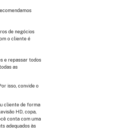
, recomendamos
tros de negócios
om o cliente é
es e repassar todos
todas as
or isso, convide o
u cliente de forma
evisão HD, copa,
você conta com uma
outs adequados às