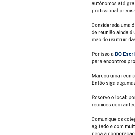
autônomos até gra
profissional precis
Considerada uma ót
de reunião ainda é
mão de usufruir da
Por isso a
BQ Escri
para encontros prof
Marcou uma reunião
Então siga algumas
Reserve o local:
po
reuniões com antec
Comunique os cole
agitado e com muita
peça a cooperação 