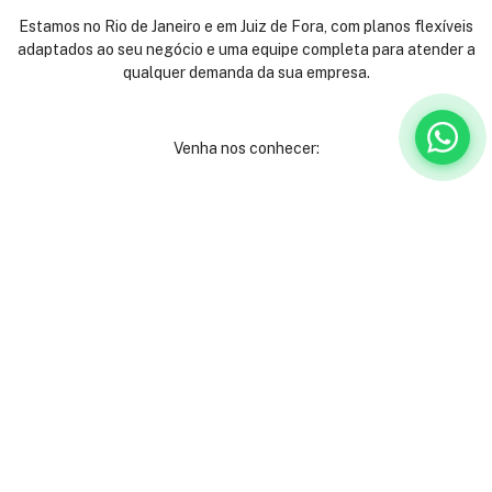
Estamos no Rio de Janeiro e em Juiz de Fora, com planos flexíveis
adaptados ao seu negócio e uma equipe completa para atender a
qualquer demanda da sua empresa.
Venha nos conhecer:
Rua São José, 40
Centro - Rio de Janeiro
Andares 2º, 3º, 4º e 9º
(21) 3231-9000
Ladeira Alexandre Leonel, 115
São Mateus - Juiz de Fora
(32) 3512-6080
Institucional
Serviços