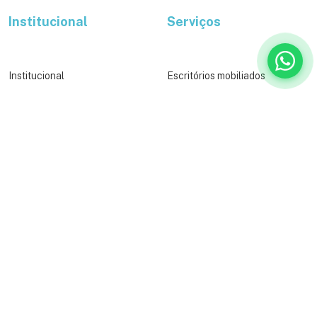
Institucional
Serviços
Institucional
Escritórios mobiliados
Orçamento
Escritórios virtuais
Contato
Eventos
Blog
Coworking
Política de Privacidade
Salas de reunião
Salas de treinamento
Planos flexíveis
Acompanhe a gente