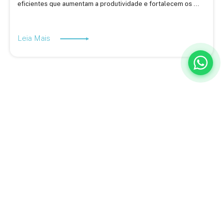
eficientes que aumentam a produtividade e fortalecem os ...
Leia Mais
A BQ Escritórios é especialista em ajudar empresas a descobrir
novas formas de trabalhar, inovar e aumentar a produtividade.
Estamos no Rio de Janeiro e em Juiz de Fora, com planos flexíveis
adaptados ao seu negócio e uma equipe completa para atender a