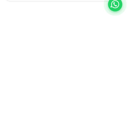
A BQ Escritórios é especialista em ajudar empresas a descobrir
novas formas de trabalhar, inovar e aumentar a produtividade.
Estamos no Rio de Janeiro e em Juiz de Fora, com planos flexíveis
adaptados ao seu negócio e uma equipe completa para atender a
qualquer demanda da sua empresa.
Venha nos conhecer: