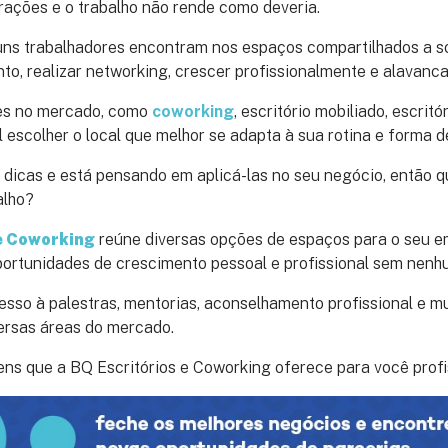
rações e o trabalho não rende como deveria.
uns trabalhadores encontram nos espaços compartilhados a s
to, realizar networking, crescer profissionalmente e alavanca
es no mercado, como
coworking
, escritório mobiliado, escritó
l escolher o local que melhor se adapta à sua rotina e forma de
dicas e está pensando em aplicá-las no seu negócio, então q
alho?
 e Coworking
reúne diversas opções de espaços para o seu 
portunidades de crescimento pessoal e profissional sem nenh
sso à palestras, mentorias, aconselhamento profissional e m
versas áreas do mercado.
ns que a BQ Escritórios e Coworking oferece para você profi