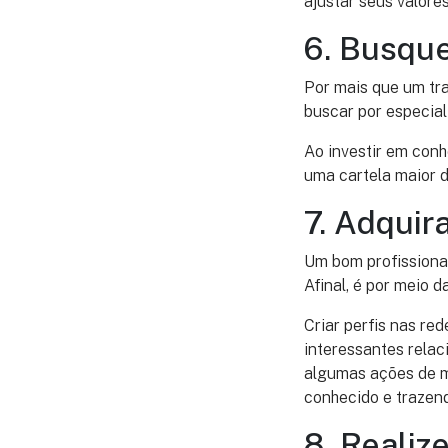
ajustar seus valor
6. Busque
Por mais que um tra
buscar por especial
Ao investir em conh
uma cartela maior d
7. Adqui
Um bom profissiona
Afinal, é por meio 
Criar perfis nas re
interessantes relac
algumas ações de m
conhecido e trazend
8. Realiz