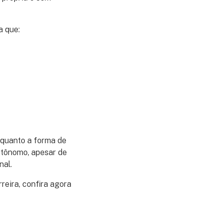
a que:
 quanto a forma de
autônomo, apesar de
nal.
eira, confira agora