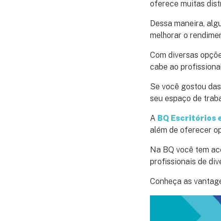
oferece muitas dist
Dessa maneira, alg
melhorar o rendimen
Com diversas opçõ
cabe ao profissiona
Se você gostou das 
seu espaço de trab
A
BQ Escritórios
além de oferecer o
Na BQ você tem ace
profissionais de di
Conheça as vantage