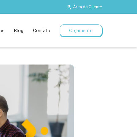
Área do Cliente
Salas de treinamento
Planos flexíveis
os
Blog
Contato
Orçamento