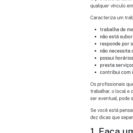
qualquer vínculo em
Caracteriza um trab
trabalha de ma
não está subor
responde por s
não necessita d
possui horários 
presta serviços
contribui com 
Os profissionais q
trabalhar, o local e
ser eventual, pode 
Se você está pensa
dez dicas que sepa
1. Faça u