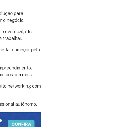
olução para
r o negócio.
rio eventual, etc,
 trabalhar.
ue tal começar pelo
empreendimento,
um custo a mais.
uito networking com
ssional autônomo.