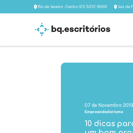
Rio de Janeiro - Centro (21) 3231-9000
Juiz de
Escritórios mobiliados
Escritórios virtua
07 de Novembro 201
Empreendedorismo
10 dicas par
um bom prof