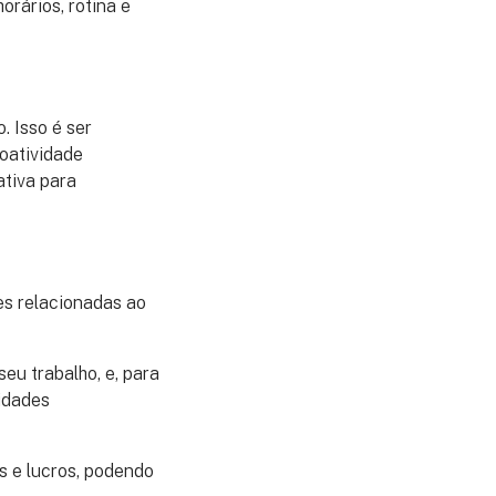
orários, rotina e
. Isso é ser
oatividade
ativa para
es relacionadas ao
eu trabalho, e, para
vidades
s e lucros, podendo