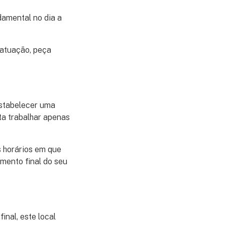
amental no dia a
 atuação, peça
estabelecer uma
sta trabalhar apenas
s horários em que
imento final do seu
inal, este local