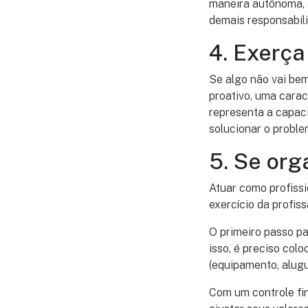
maneira autônoma, o
demais responsabili
4. Exerça
Se algo não vai bem
proativo, uma cara
representa a capaci
solucionar o proble
5. Se org
Atuar como profissi
exercício da profiss
O primeiro passo pa
isso, é preciso col
(equipamento, alugue
Com um controle fin