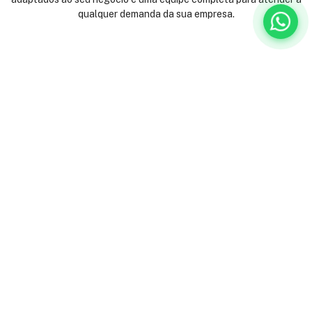
qualquer demanda da sua empresa.
Venha nos conhecer:
Rua São José, 40
Centro - Rio de Janeiro
Andares 2º, 3º, 4º e 9º
(21) 3231-9000
Ladeira Alexandre Leonel, 115
São Mateus - Juiz de Fora
(32) 3512-6080
Institucional
Serviços
Institucional
Escritórios mobiliados
Orçamento
Escritórios virtuais